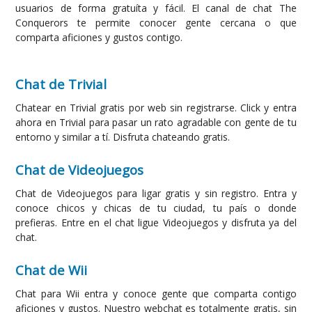
usuarios de forma gratuíta y fácil. El canal de chat The
Conquerors te permite conocer gente cercana o que
comparta aficiones y gustos contigo.
Chat de Trivial
Chatear en Trivial gratis por web sin registrarse. Click y entra
ahora en Trivial para pasar un rato agradable con gente de tu
entorno y similar a tí. Disfruta chateando gratis.
Chat de Videojuegos
Chat de Videojuegos para ligar gratis y sin registro. Entra y
conoce chicos y chicas de tu ciudad, tu país o donde
prefieras. Entre en el chat ligue Videojuegos y disfruta ya del
chat.
Chat de Wii
Chat para Wii entra y conoce gente que comparta contigo
aficiones y gustos. Nuestro webchat es totalmente gratis, sin