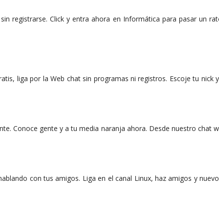
sin registrarse. Click y entra ahora en Informática para pasar un r
atis, liga por la Web chat sin programas ni registros. Escoje tu nick 
gente. Conoce gente y a tu media naranja ahora. Desde nuestro chat we
hablando con tus amigos. Liga en el canal Linux, haz amigos y nuev