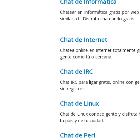
Chat de Informática
Chatear en Informática gratis por web 
similar a tí. Disfruta chateando gratis.
Chat de Internet
Chatea online en Internet totalmente gr
gente como tú o cercana.
Chat de IRC
Chat IRC para ligar gratis, online con 
sin registros.
Chat de Linux
Chat de Linux conoce gente y disfruta 
tu pais y de tu ciudad.
Chat de Perl