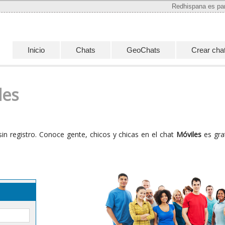
Redhispana es par
Inicio
Chats
GeoChats
Crear cha
les
in registro. Conoce gente, chicos y chicas en el chat
Móviles
es grat