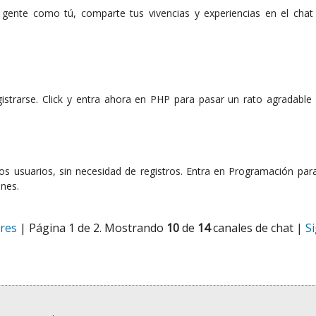
gente como tú, comparte tus vivencias y experiencias en el chat P
istrarse. Click y entra ahora en PHP para pasar un rato agradable c
os usuarios, sin necesidad de registros. Entra en Programación para
ones.
ores
| Página 1 de 2. Mostrando
10
de
14
canales de chat |
S