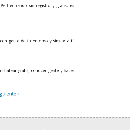
erl entrando sin registro y gratis, es
on gente de tu entorno y similar a tí.
 chatear gratis, conocer gente y hacer
iguiente »